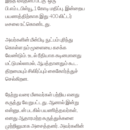
இந்த ஏவுதளப் படகு  ஒரு 
பி.எம்.டபிள்யூ,1 கோடி மதிப்பு. இன்றைய 
பயணத்திற்காக இது 400 லிட்டர் 
டீசலை உட்கொண்டது.
அவர்களின் மீன்பிடி நுட்பம் புரிந்து 
கொள்ள நம் மூளையை கசக்க 
வேண்டும். உடல் ரீதியாக கடினமானது 
மட்டுமல்லாமல், ஆபத்தானதும் கூட. 
திறமையும் சிலிர்ப்பும் கைகோர்த்துச் 
செல்கிறன.
நேற்று வரை மீனவர்கள் பற்றிய எனது 
கருத்து வேறுபட்டது. ஆனால் இன்று 
என்னுடன் படகில் பயணித்தவர்கள், 
எனது ஆதாரமற்ற கருத்துக்களை 
முற்றிலுமாக அசைத்தனர். அவர்களின் 