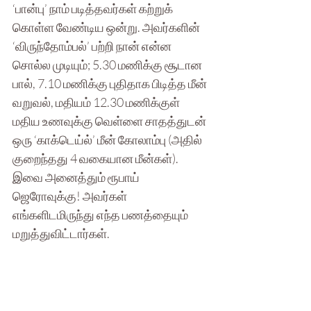
‘பான்பு’ நாம் படித்தவர்கள் கற்றுக் 
கொள்ள வேண்டிய ஒன்று. அவர்களின் 
‘விருந்தோம்பல்’ பற்றி நான் என்ன 
சொல்ல முடியும்; 5.30 மணிக்கு சூடான 
பால், 7.10 மணிக்கு புதிதாக பிடித்த மீன் 
வறுவல், மதியம் 12.30 மணிக்குள் 
மதிய உணவுக்கு வெள்ளை சாதத்துடன் 
ஒரு ‘காக்டெய்ல்’ மீன் கோலாம்பு (அதில் 
குறைந்தது 4 வகையான மீன்கள்). 
இவை அனைத்தும் ரூபாய் 
ஜெரோவுக்கு! அவர்கள் 
எங்களிடமிருந்து எந்த பணத்தையும் 
மறுத்துவிட்டார்கள். 