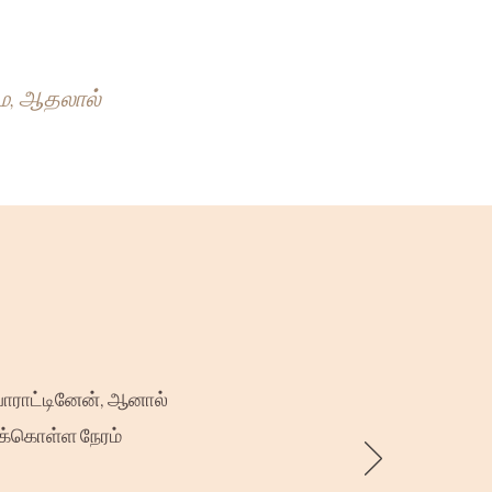
மே, ஆதலால்
ாராட்டினேன், ஆனால்
க்கொள்ள நேரம்