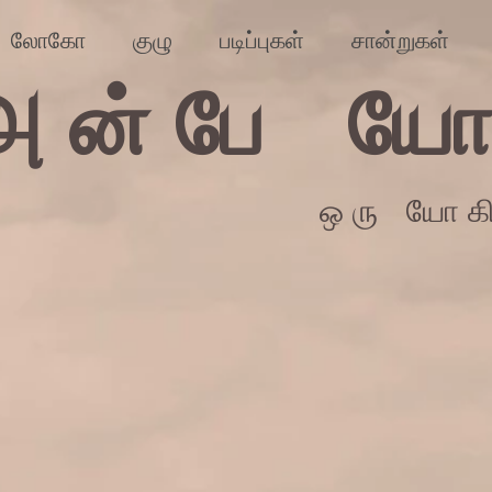
லோகோ
குழு
படிப்புகள்
சான்றுகள்
அன்பே யோ
ஒரு யோக