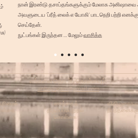
நான் இரண்டு தசாப்தங்களுக்கும் மேலாக அனிஷாவை அற
ம்
அவளுடைய 'ப்ரீத் லைக் எ யோகி' பாடநெறி பற்றி எனக்கு
செய்தேன்.
்
சு)
நுட்பங்கள் இருந்தன ... மேலும்
வாசிக்க
எங்களை தொடர்பு கொள்ளவும்:
anbeyogam@gmail.com
ுரிமைக்
பணத்தைத்
விதிமுறைகளு
ள்கை
திரும்பப்பெறுதல்
நிபந்தனைகள
கொள்கை