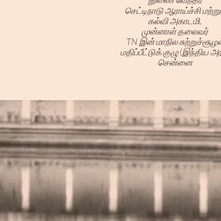
செட்டிநாடு ஆராய்ச்சி மற்று
கல்வி அகாடமி,
முன்னாள் தலைவர்
TN இன் மாநில சுற்றுச்சூழல
மதிப்பீட்டுக் குழு (இந்திய அர
சென்னை
தனிய
கொ