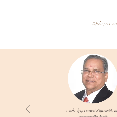
அன்பு கடவ
டாக்டர் டி.பாலசுப்பிரமணிய
துணை வேந்தர்